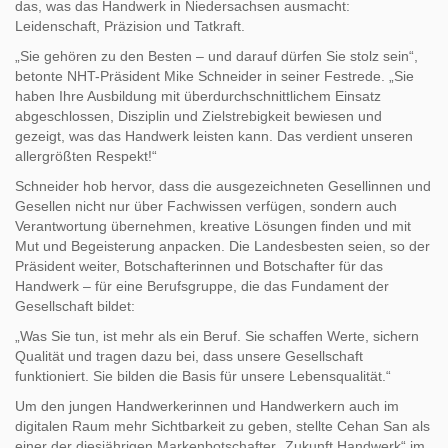
das, was das Handwerk in Niedersachsen ausmacht:
Leidenschaft, Präzision und Tatkraft.
„Sie gehören zu den Besten – und darauf dürfen Sie stolz sein“,
betonte NHT-Präsident Mike Schneider in seiner Festrede. „Sie
haben Ihre Ausbildung mit überdurchschnitt­lichem Einsatz
abgeschlossen, Disziplin und Zielstrebigkeit bewiesen und
gezeigt, was das Handwerk leisten kann. Das verdient unseren
allergrößten Respekt!“
Schneider hob hervor, dass die ausgezeichneten Gesellinnen und
Gesellen nicht nur über Fachwissen verfügen, sondern auch
Verantwortung übernehmen, kreative Lösungen finden und mit
Mut und Begeisterung anpacken. Die Landesbesten seien, so der
Präsident weiter, Botschafterinnen und Botschafter für das
Handwerk – für eine Berufsgruppe, die das Fundament der
Gesellschaft bildet:
„Was Sie tun, ist mehr als ein Beruf. Sie schaffen Werte, sichern
Qualität und tragen dazu bei, dass unsere Gesellschaft
funktioniert. Sie bilden die Basis für unsere Lebensqualität.“
Um den jungen Handwerkerinnen und Handwerkern auch im
digitalen Raum mehr Sichtbarkeit zu geben, stellte Cehan San als
einer der diesjährigen Markenbotschafter „Zukunft Handwerk“ im